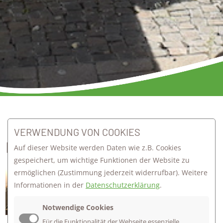
zurück zur Übersicht
VERWENDUNG VON COOKIES
NACHTS IM SCHULHAUS
Auf dieser Website werden Daten wie z.B. Cookies
gespeichert, um wichtige Funktionen der Website zu
ermöglichen
(Zustimmung jederzeit widerrufbar). Weitere
Am Freitag, den 24. Juni stellten sich
Informationen in der
Datenschutzerklärung
.
die Schülerinnen und Schüler der
Klasse 7b einem besonderen
Notwendige Cookies
Abenteuer. Tische und Stühle wurden
Für die Funktionalität der Webseite essenzielle