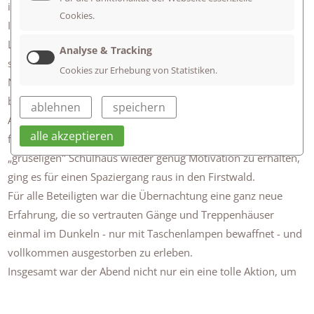
in den Klassenzimmern beiseite geschoben und durch
Cookies.
Isomatten und Schlafsäcke ersetzt. Gemeinsam mit ihrer
Lehrerin Frau Höpfl und ihrem Klassenlehrer Herr Schaal
Analyse & Tracking
stand die lang ersehnte Schulhausübernachtung an.
Cookies zur Erhebung von Statistiken.
Nachdem die Zimmer eingerichtet waren, wurden die vorab
bestellten Pizzen gemeinsam gegessen. Nach dem
ablehnen
speichern
Abendessen durfte natürlich ein guter Film nicht fehlen. Um
alle akzeptieren
für das anstehende Versteckspiel im dunklen und
„gruseligen" Schulhaus wieder genug Motivation zu erhalten,
ging es für einen Spaziergang raus in den Firstwald.
Für alle Beteiligten war die Übernachtung eine ganz neue
Erfahrung, die so vertrauten Gänge und Treppenhäuser
einmal im Dunkeln - nur mit Taschenlampen bewaffnet - und
vollkommen ausgestorben zu erleben.
Insgesamt war der Abend nicht nur ein eine tolle Aktion, um
die Klassengemeinschaft zu stärken und um lustige Stunden
zu verbringen, sondern auch eine gelungene Abwechslung