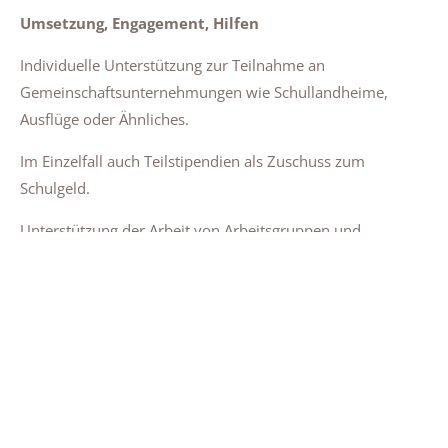
Umsetzung, Engagement, Hilfen
Individuelle Unterstützung zur Teilnahme an
Gemeinschaftsunternehmungen wie Schullandheime,
Ausflüge oder Ähnliches.
Im Einzelfall auch Teilstipendien als Zuschuss zum
Schulgeld.
Unterstützung der Arbeit von Arbeitsgruppen und
Einzelunternehmungen, die auf Schülerinitiativen
zurückgehen und deren Kosten nicht von der Schule oder
vom Schulträger übernommen werden können.
Hilfe bei der Ausstattung der Schule in Einzelfällen, soweit
der Schulträger finanzielle Mittel nicht zur Verfügung
stellen kann.