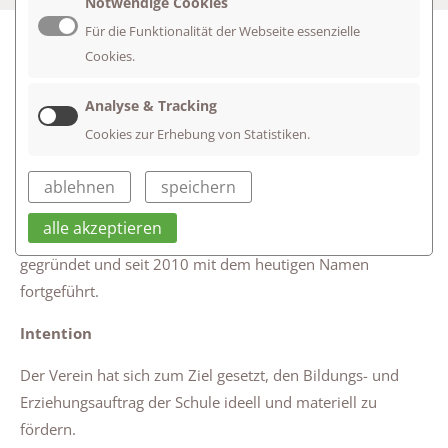
Notwendige Cookies
Für die Funktionalität der Webseite essenzielle
FÖRDER- UND FREUNDESKREIS E.V.
Cookies.
DER EVANG. SCHULEN AM
Analyse & Tracking
FIRSTWALD
Cookies zur Erhebung von Statistiken.
Der Verein
ablehnen
speichern
Der Förder- und Freundeskreis e. V. der Evangelischen
alle akzeptieren
Schulen am Firstwald wurde 1974 als "Freundeskreis"
gegründet und seit 2010 mit dem heutigen Namen
fortgeführt.
Intention
Der Verein hat sich zum Ziel gesetzt, den Bildungs- und
Erziehungsauftrag der Schule ideell und materiell zu
fördern.