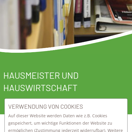
HAUSMEISTER UND
HAUSWIRTSCHAFT
VERWENDUNG VON COOKIES
Auf dieser Website werden Daten wie z.B. Cookies
gespeichert, um wichtige Funktionen der Website zu
ermöglichen
(Zustimmung jederzeit widerrufbar). Weitere