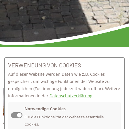
zurück zur Übersicht
VERWENDUNG VON COOKIES
DIE ORGEL UND DAS EIS
Auf dieser Website werden Daten wie z.B. Cookies
gespeichert, um wichtige Funktionen der Website zu
ermöglichen
(Zustimmung jederzeit widerrufbar). Weitere
Jonathan Ferber (rechts im Bild mit
Informationen in der
Datenschutzerklärung
.
grünem Hemd) – ein Kirchenmusiker –
hat uns, der Klasse 7a in Begleitung
Notwendige Cookies
von Elisabeth Zaia und Axel Wirsam,
Für die Funktionalität der Webseite essenzielle
am 07.07.21 früh am Morgen in der Marienkirche "seine"
Cookies.