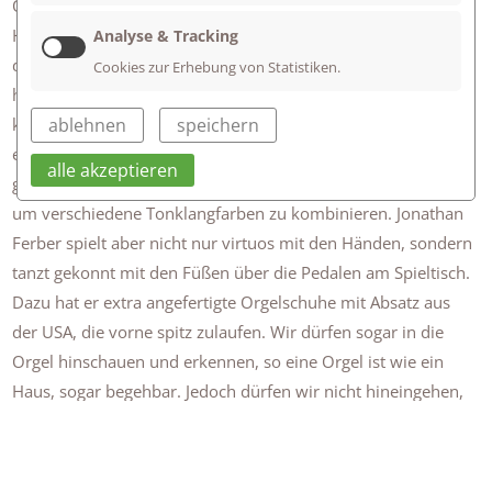
Orgel erklärt, während draußen der Wind pfiff und der
Himmel sich unbarmherzig entleerte. Wir haben erfahren,
Analyse & Tracking
dass die Orgel über 1000 unterschiedlich große Orgelpfeifen
Cookies zur Erhebung von Statistiken.
hat und ziemlich viel Wind benötigt, damit Töne aus ihr
ablehnen
speichern
kommen. Das Ganze wird mit einer ausgeklügelten Technik
erreicht, die vom Spieltisch mit höhenverstellbarer Sitzbank
alle akzeptieren
gesteuert wird. Dort befinden sich die Manuale und Register,
um verschiedene Tonklangfarben zu kombinieren. Jonathan
Ferber spielt aber nicht nur virtuos mit den Händen, sondern
tanzt gekonnt mit den Füßen über die Pedalen am Spieltisch.
Dazu hat er extra angefertigte Orgelschuhe mit Absatz aus
der USA, die vorne spitz zulaufen. Wir dürfen sogar in die
Orgel hinschauen und erkennen, so eine Orgel ist wie ein
Haus, sogar begehbar. Jedoch dürfen wir nicht hineingehen,
dafür dürfen wir uns am Spieltisch ausprobieren und
entlocken der Orgel markante Töne. Wir ziehen wirklich alle
Register. Kurzum Jonathan Ferber hat uns für sein Instrument