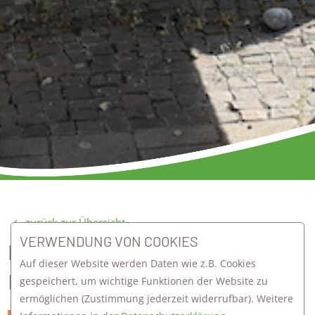
zurück zur Übersicht
VERWENDUNG VON COOKIES
PÄDAGOGISCHER TAG 2021 AM
Auf dieser Website werden Daten wie z.B. Cookies
FIRSTWALD
gespeichert, um wichtige Funktionen der Website zu
ermöglichen
(Zustimmung jederzeit widerrufbar). Weitere