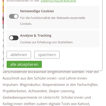
Informationen in der
Datenschutzerklärung
.
Am Donnerstag, den 20. Mai, fand der
pädagogische Tag 2021 am Firstwald-
Notwendige Cookies
Gymnasium statt.
Für die Funktionalität der Webseite essenzielle
Das Kollegium ging in Vorträgen,
Cookies.
Impulsen und Workshops dem Thema
"Zeitgemäßes Lernen nach der Pandemie" nach und stellte
Analyse & Tracking
damit den Unterricht bzw. die Unterrichtsentwicklung in den
Cookies zur Erhebung von Statistiken.
Mittelpunkt des Denkens.
Die Leitfrage des Arbeitstages war:
Wie wollen wir kooperativ,
ablehnen
speichern
ko-konstruktiv, kreativ lernen, lehren, arbeiten und dabei das
alle akzeptieren
kritische Denken fördern?
Mit zahlreichen Impulsen konnten
verschiedenste Blickwinkel eingenommen werden. Hier ein
Ausschnitt aus den Schüler:innen- und Lehrer:innen-
Impulsen:
Wagniskultur, Kooperationen in den Fachschaften,
Projektarbeiten, Achtsamkeit, Deeper Learning,
Gedankenexperimente im Unterricht
. Schüler:innen und
Kolleg:innen stellten zudem digitale Tools wie Kahoot,