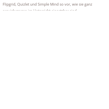
Flipgrid, Quizlet und Simple Mind so vor, wie sie ganz
praxisbezogen im Unterricht einsetzbar sind.
Der Unterrichtsentwickler,
Hauke Pölert
, aus Göttingen,
bereicherte unseren Fortbildungstag und referierte per live
Videovortrag zum Thema "Blendend Learning". Der Referent
stellte uns
Blended Learning
über das Methodische hinaus als
Modellkonzeption vor, die sehr gut für zeitgemäßes Lernen
bzw. zeitgemäßen Unterricht anwendbar ist. Auf diese Weise
haben wir für unsere Unterrichtsentwicklung im Rahmen
einer Kultur der Digitlität wunderbare Anregungen
bekommen.