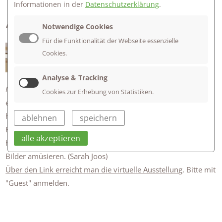
TRUE OR FALSE - VIRTUELLE
Informationen in der
Datenschutzerklärung
.
AUSSTELLUNG
Notwendige Cookies
Für die Funktionalität der Webseite essenzielle
"True or False?", das ist die Frage in
Cookies.
unserer virtuellen Ausstellung. Die
Klassen 8 haben im Fach
Mensch und
Analyse & Tracking
Medien
eine virtuelle Ausstellung mit mehreren Bildern
Cookies zur Erhebung von Statistiken.
erstellt, die sich mit dem Thema „Fakes" beschäftigen. Wir
haben mit digitaler Bildbearbeitung gearbeitet und, um die
ablehnen
speichern
Fakes in einen Kontext zu bringen, Texte hinzugefügt. Wir
alle akzeptieren
hoffen, dass alle Interessierten sich beim Durchstöbern der
Bilder amüsieren. (Sarah Joos)
Über den Link erreicht man die virtuelle Ausstellung
. Bitte mit
"Guest" anmelden.