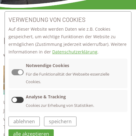
VERWENDUNG VON COOKIES
zurück zur Übersicht
Auf dieser Website werden Daten wie z.B. Cookies
gespeichert, um wichtige Funktionen der Website zu
BADMINTON TEAM GEWINNT BEI
ermöglichen
(Zustimmung jederzeit widerrufbar). Weitere
JTFO
Informationen in der
Datenschutzerklärung
.
Notwendige Cookies
Sieg des Evangelischen Firstwald
Für die Funktionalität der Webseite essenzielle
Gymnasiums
Cookies.
Am 19.01.2022 fand das Bezirksfinale
JtfO Badminton in Altshausen statt.
Analyse & Tracking
Unsere Mannschaft mit Mika Tiegs, Janne Straub, Kian Tiegs,
Cookies zur Erhebung von Statistiken.
Julian Mikitisin und Julian Schützenauer trat gegen vier
weitere Schulmannschaften aus dem Regierungsbezirk
ablehnen
speichern
Tübingen an. Die Jungs gewannen alle vier Duelle souverän.
alle akzeptieren
Besonders hervorzuheben ist Julian Schützenauer, der bei