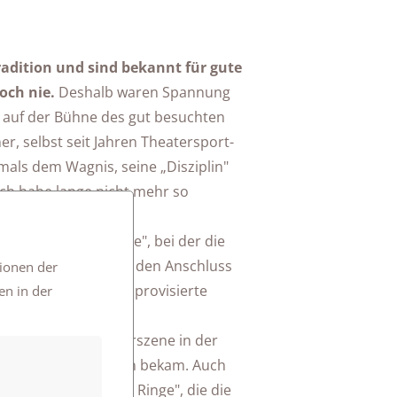
adition und sind bekannt für gute
och nie.
Deshalb waren Spannung
 auf der Bühne des gut besuchten
, selbst seit Jahren Theatersport-
tmals dem Wagnis, seine „Disziplin"
Ich habe lange nicht mehr so
e Flammer.
ufenden Geschichte", bei der die
lten, dabei aber nie den Anschluss
tionen der
rschiedene kurze improvisierte
en in der
 dass es eine Horrorszene in der
zu hören und zu sehen bekam. Auch
 Tolkiens „Herr der Ringe", die die