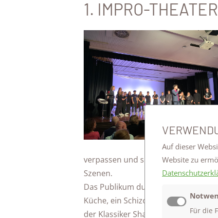
1. IMPRO-THEATE
VERWENDU
Auf dieser Websi
verpassen und später auch verschie
Website zu erm
Datenschutzerkl
Szenen.
Das Publikum durfte Spielorte und 
Notwen
Küche, ein Schizodate am Flughafen
Für die 
der Klassiker Shakespeare war selbst