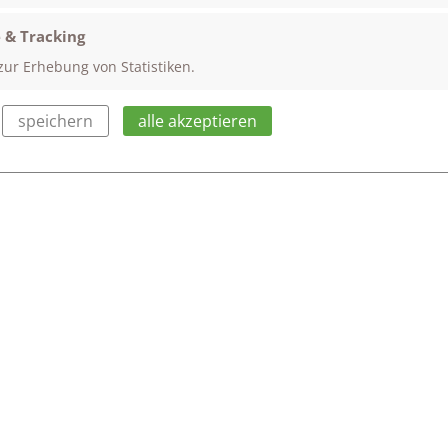
sierte Szene einbauen mussten. Teils äußerst passend, teils
 & Tracking
zur Erhebung von Statistiken.
und die Wortgewandtheit der Oberstufenschüler:innen, die s
 Kloster Heiligkreuztal zurückgezogen hatten. Denn auch Imp
speichern
alle akzeptieren
Worte fehlen. (Za)