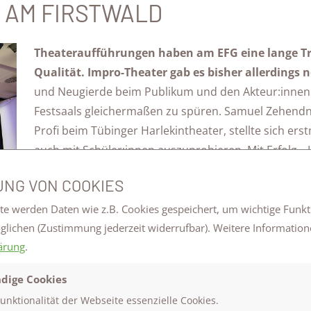
R AM FIRSTWALD
Theateraufführungen haben am EFG eine lange Tr
Qualität. Impro-Theater gab es bisher allerdings n
und Neugierde beim Publikum und den Akteur:innen
Festsaals gleichermaßen zu spüren. Samuel Zehendner
Profi beim Tübinger Harlekintheater, stellte sich ers
auch mit Schüler:innen auszuprobieren. Mit Erfolg. „
gelacht", urteilt Lehrerin und Zuschauerin Christian
NG VON COOKIES
Beginnend mit einer gemeinsam ausgedachten „fortla
Erzähler:innen auf Zehendners Schnipsen hin wechse
te werden Daten wie z.B. Cookies gespeichert, um wichtige Funk
dene Buchstaben nicht mehr verwenden durften, folgten ve
öglichen
(Zustimmung jederzeit widerrufbar). Weitere Information
ärung
.
Themen mitentscheiden und war somit verantwortlich dafür,
dige Cookies
, einen Armvortrag über Kiezdeutsch in der Schule u.v.m. 
Funktionalität der Webseite essenzielle Cookies.
verständlich vertreten, allerdings kombiniert mit Zitaten aus