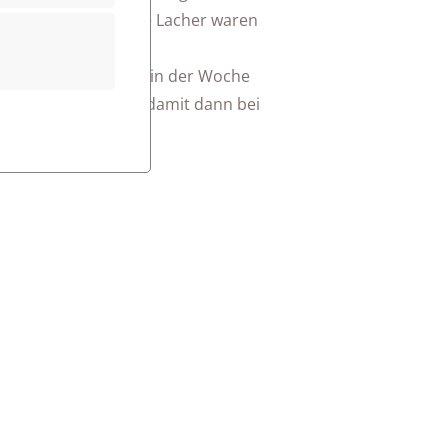
 eben gar nicht - die Lacher waren
ich mit ihrem Lehrer in der Woche
ro will geübt sein, damit dann bei