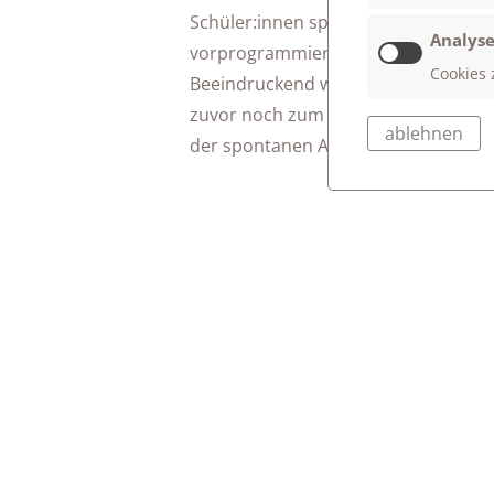
Schüler:innen spontan in die improvi
Analyse
vorprogrammiert.
Cookies 
Beeindruckend war die Flexibilität 
zuvor noch zum „Trainingslager" ins
ablehnen
der spontanen Aufführung nicht die 