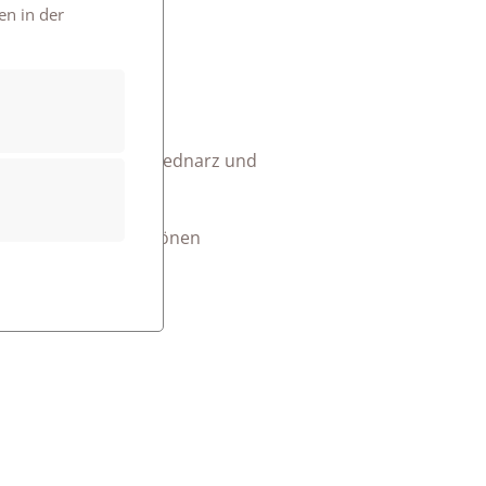
en in der
altige Jeans.
Begleitung von Frau Bednarz und
Feedback und den schönen