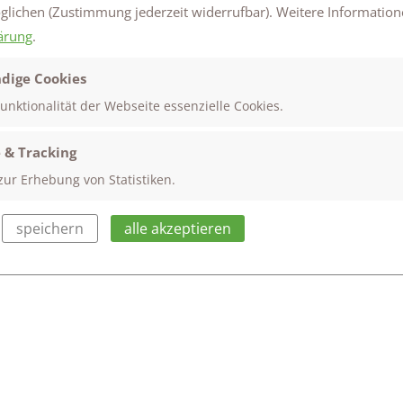
ilme, wovon 3 Filme zum Wettbewerb eingereicht wurden:
öglichen
(Zustimmung jederzeit widerrufbar). Weitere Information
ma Frauen in Führungspositionen,
ärung
.
nd
dige Cookies
rt-Up namens Fleans – die soziale, faire, wärmende und nachh
 Schülergruppen sind unter den besten 4 gelandet.
Funktionalität der Webseite essenzielle Cookies.
durfte die Schule heute bei der Abschlussveranstaltung in 
 & Tracking
zur Erhebung von Statistiken.
 vorbei geschrammt, freuen uns aber sehr über das tolle 
speichern
alle akzeptieren