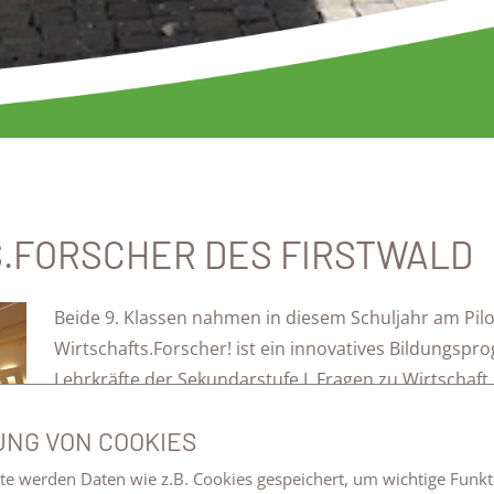
S.FORSCHER DES FIRSTWALD
Beide 9. Klassen nahmen in diesem Schuljahr am Pilot
Wirtschafts.Forscher! ist ein innovatives Bildungsp
Lehrkräfte der Sekundarstufe I. Fragen zu Wirtschaft, 
mithilfe des digitalen Wi.Fo!-Labs in die Klassenzimm
NG VON COOKIES
Die Schüler:innen haben sich im Rahmen einer Unte
inem Wettbewerb der Karl-Schlecht Stiftung zum Thema „F
te werden Daten wie z.B. Cookies gespeichert, um wichtige Funk