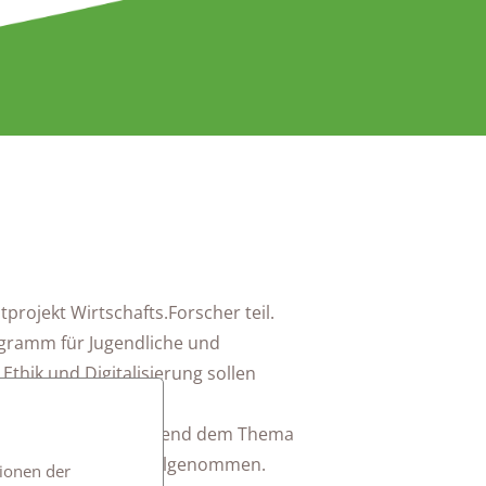
projekt Wirtschafts.Forscher teil.
rogramm für Jugendliche und
Ethik und Digitalisierung sollen
er gelangen.
rrichtseinheit forschend dem Thema
ührung und Macht" teilgenommen.
tionen der