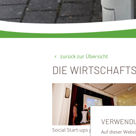
zurück zur Übersicht
DIE WIRTSCHAFT
VERWENDU
Social Start-ups genähert und an e
Auf dieser Websi