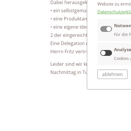
Dabei herausgekommen sind tolle F
Website zu erm
• ein selbstgemachte Rapp zum The
Datenschutzerkl
• eine Produktanalyse von „Share" u
Notwen
• eine eigene Idee für ein Social Sta
2 der eingereichten 3 Filme unserer
Für die 
Eine Delegation der beiden Klassen 
Analyse
Herrn Fritz vertreten.
Cookies 
Leider sind wir knapp am F+X Award
Nachmittag in Tübingen.
ablehnen