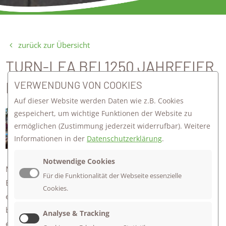
zurück zur Übersicht
TURN-LEA BEI 1250 JAHRFEIER
DER STADT MÖSSINGEN
VERWENDUNG VON COOKIES
Auf dieser Website werden Daten wie z.B. Cookies
gespeichert, um wichtige Funktionen der Website zu
Am Samstag, den 15.6.2024, trat die
ermöglichen
(Zustimmung jederzeit widerrufbar). Weitere
Turn-LeA des Ev. Firstwald-
Informationen in der
Datenschutzerklärung
.
Gymnasiums beim Straßenfest
anlässlich der 1250 Jahrfeier der Stadt
Notwendige Cookies
Mössingen auf.
Für die Funktionalität der Webseite essenzielle
Bei strahlendem Sonnenschein führten die Mädchen ihre
Cookies.
einstudierten Choreografien, FlickFlacks und Saltos vor und
beeindruckten das Publikum mit ihrem Können, dass sogar
Analyse & Tracking
eine Zugabe gegeben werden musste.