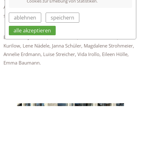
Cookies zur Erhebung von Statistiken.
Alle hatten sehr viel Spaß bei diesem Auftritt und freuen sich
schon aufs nächste Mal!
ablehnen
speichern
alle akzeptieren
Es turnten: Jule Klett, Lotta Räuber, Emma Herrmann, Lara
Kurilow, Lene Nädele, Janna Schüler, Magdalene Strohmeier,
Annelie Erdmann, Luise Streicher, Vida Irollo, Eileen Hölle,
Emma Baumann.