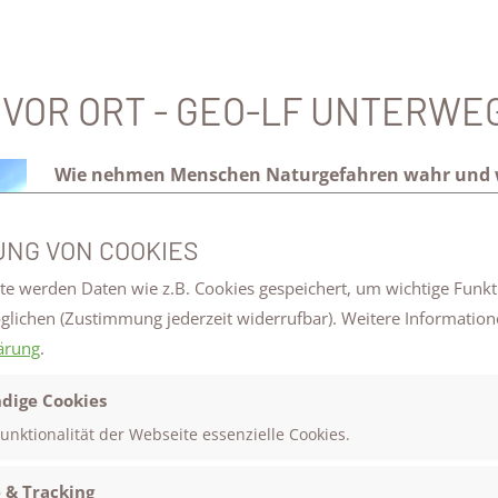
VOR ORT - GEO-LF UNTERWE
Wie nehmen Menschen Naturgefahren wahr und wi
entstehenden Risiken um?
Mit dieser Leitfrage beschäftigten sich die Schüleri
NG VON COOKIES
Leistungsfaches am Donnerstag, den 11. Dezember 2
te werden Daten wie z.B. Cookies gespeichert, um wichtige Funk
Hangrutschung an der Öschinger Landhaussiedlung. Vo
öglichen
(Zustimmung jederzeit widerrufbar). Weitere Information
wie Menschen Naturgefahren wahrnehmen, welche Fa
ärung
.
gesellschaftliche Risikobewusstsein beeinflussen und
Ausnahmesituationen umgehen.
dige Cookies
Funktionalität der Webseite essenzielle Cookies.
sich jedoch nicht auf sozialwissenschaftliche Perspektiven
Schutzmaßnahmen wurden ausführlich beleuchtet. So spielt
 & Tracking