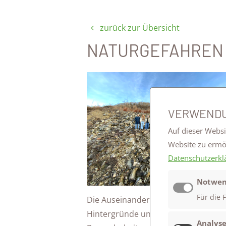
zurück zur Übersicht
NATURGEFAHREN 
VERWENDU
Auf dieser Websi
Website zu erm
Datenschutzerkl
Notwen
Für die 
Die Auseinandersetzung beschränkte 
Hintergründe und die umgesetzten 
Analyse