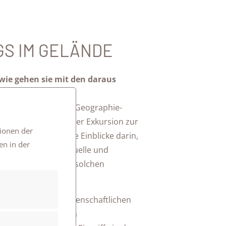
GS IM GELÄNDE
e gehen sie mit den daraus
nnen und Schüler des Geographie-
025, im Rahmen einer Exkursion zur
tionen der
r Ort erhielten sie Einblicke darin,
en in der
ktoren das individuelle und
 wie Betroffene mit solchen
. Auch die naturwissenschaftlichen
en die geologischen